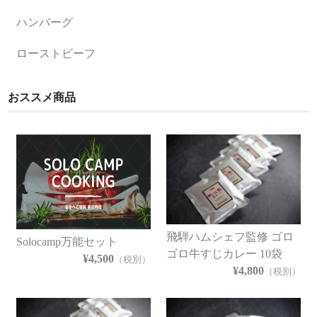
ハンバーグ
ローストビーフ
おススメ商品
飛騨ハムシェフ監修 ゴロ
Solocamp万能セット
ゴロ牛すじカレー 10袋
¥4,500
（税別）
¥4,800
（税別）