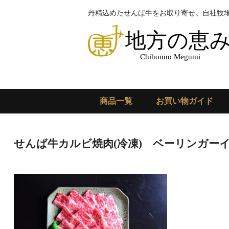
丹精込めたせんば牛をお取り寄せ。自社牧
商品一覧
お買い物ガイド
せんば牛カルビ焼肉(冷凍) ベーリンガー